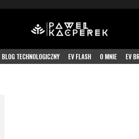
BLOG TECHNOLOGICZNY
EV FLASH
O MNIE
EV B
Paweł Kacperek